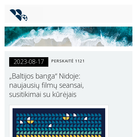
2023-08-17
PERSKAITĖ
1121
„Baltijos banga“ Nidoje:
naujausių filmų seansai,
susitikimai su kūrėjais