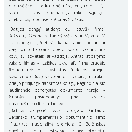
dirbtuvėlėse. Tai edukacinė mūsų renginio misija”, -
sako Lietuvos kinematografininkų sąjungos
direktorius, prodiuseris Arūnas Stoškus.
„Baltijos bangą“ atidarys du lietuviški filmai.
Režisierių Giedriaus Tamoševičiaus ir Vytauto V.
Landsbergio „Poetas“ kalba apie pokarį ir
pagrindinio herojaus poeto Kosto pasirinkimus
kovų su sovietais akivaizdoje. Antras atidarymo
vakaro filmas - „Laiškas Ukrainai“. Filmą pradėjo
filmuoti režisierius Vytautas Puidokas praėjus
savaitei po Rusijosįsiveržimo į Ukrainą, netrukus
prie jo prisijungė dar šimtas kolegų. Pagrindiniai šio
jaudinančio bendrystės dokumento herojai –
žmonės, prisidedantys prie Ukrainos
pasipriešinimo Rusijai Lietuvoje.
„Baltijos bangoje“ įvyks fotografo Gintauto
Beržinsko trumpametražio dokumentinio filmo
„Plaukikas“ nacionalinė premjera. G. Beržinskas
prieš kelis metus festivalyje surengė fotografijų