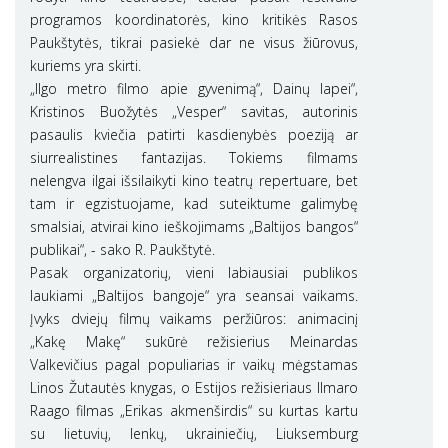
programos koordinatorės, kino kritikės Rasos
Paukštytės, tikrai pasiekė dar ne visus žiūrovus,
kuriems yra skirti.
„Ilgo metro filmo apie gyvenimą“, Dainų lapei“,
Kristinos Buožytės „Vesper“ savitas, autorinis
pasaulis kviečia patirti kasdienybės poeziją ar
siurrealistines fantazijas. Tokiems filmams
nelengva ilgai išsilaikyti kino teatrų repertuare, bet
tam ir egzistuojame, kad suteiktume galimybę
smalsiai, atvirai kino ieškojimams „Baltijos bangos“
publikai“, - sako R. Paukštytė.
Pasak organizatorių, vieni labiausiai publikos
laukiami „Baltijos bangoje“ yra seansai vaikams.
Įvyks dviejų filmų vaikams peržiūros: animacinį
„Kakę Makę“ sukūrė režisierius Meinardas
Valkevičius pagal populiarias ir vaikų mėgstamas
Linos Žutautės knygas, o Estijos režisieriaus Ilmaro
Raago filmas „Erikas akmenširdis“ su kurtas kartu
su lietuvių, lenkų, ukrainiečių, Liuksemburg