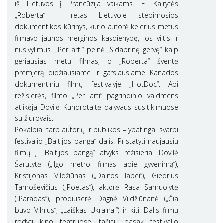
iš Lietuvos į Prancūzija vaikams. E. Kairytės
„Roberta“ - retas Lietuvoje stebimosios
dokumentikos kūrinys, kurio autorė kelerius metus
filmavo jaunos merginos kasdienybę, jos viltis ir
nusivylimus. „Per arti“ pelnė „Sidabrinę gervę“ kaip
geriausias metų filmas, o „Roberta“ šventė
premjerą didžiausiame ir garsiausiame Kanados
dokumentinių filmų festivalyje „HotDoc“. Abi
režisierės, filmo „Per arti“ pagrindinio vaidmens
atlikėja Dovilė Kundrotaitė dalyvaus susitikimuose
su žiūrovais.
Pokalbiai tarp autorių ir publikos – ypatingai svarbi
festivalio „Baltijos banga“ dalis. Pristatyti naujausių
filmų į „Baltijos bangą“ atvyks režisieriai Dovilė
Šarutytė („Ilgo metro filmas apie gyvenimą“),
Kristijonas Vildžiūnas („Dainos lapei“), Giedrius
Tamoševičius („Poetas“), aktorė Rasa Samuolytė
(„Paradas“), prodiuserė Dagnė Vildžiūnaitė („Čia
buvo Vilnius“, „Laiškas Ukrainai“) ir kiti. Dalis filmų
rodyti kino teatruose, tačiau pasak festivalio