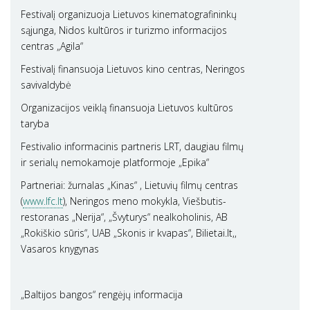
Festivalį organizuoja Lietuvos kinematografininkų
sąjunga, Nidos kultūros ir turizmo informacijos
centras „Agila“
Festivalį finansuoja Lietuvos kino centras, Neringos
savivaldybė
Organizacijos veiklą finansuoja Lietuvos kultūros
taryba
Festivalio informacinis partneris LRT, daugiau filmų
ir serialų nemokamoje platformoje „Epika“
Partneriai: žurnalas „Kinas“ , Lietuvių filmų centras
(
www.lfc.lt
), Neringos meno mokykla, Viešbutis-
restoranas „Nerija“, „Švyturys“ nealkoholinis, AB
„Rokiškio sūris“, UAB „Skonis ir kvapas“, Bilietai.lt,,
Vasaros knygynas
„Baltijos bangos“ rengėjų informacija