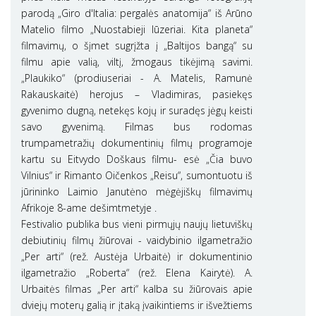
parodą „Giro d'Italia: pergalės anatomija“ iš Arūno
Matelio filmo „Nuostabieji lūzeriai. Kita planeta“
filmavimų, o šįmet sugrįžta į „Baltijos bangą“ su
filmu apie valią, viltį, žmogaus tikėjimą savimi.
„Plaukiko“ (prodiuseriai - A. Matelis, Ramunė
Rakauskaitė) herojus – Vladimiras, pasiekęs
gyvenimo dugną, netekęs kojų ir suradęs jėgų keisti
savo gyvenimą. Filmas bus rodomas
trumpametražių dokumentinių filmų programoje
kartu su Eitvydo Doškaus filmu- esė „Čia buvo
Vilnius“ ir Rimanto Oičenkos „Reisu“, sumontuotu iš
jūrininko Laimio Janutėno mėgėjiškų filmavimų
Afrikoje 8-ame dešimtmetyje .
Festivalio publika bus vieni pirmųjų naujų lietuviškų
debiutinių filmų žiūrovai - vaidybinio ilgametražio
„Per arti“ (rež. Austėja Urbaitė) ir dokumentinio
ilgametražio „Roberta“ (rež. Elena Kairytė). A.
Urbaitės filmas „Per arti“ kalba su žiūrovais apie
dviejų moterų galią ir įtaką įvaikintiems ir išvežtiems