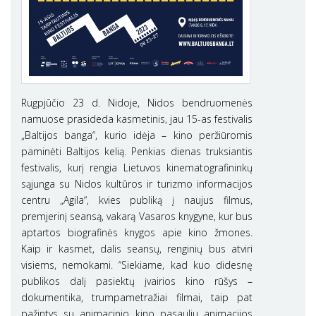
Rugpjūčio 23 d. Nidoje, Nidos bendruomenės
namuose prasideda kasmetinis, jau 15-as festivalis
„Baltijos banga“, kurio idėja – kino peržiūromis
paminėti Baltijos kelią. Penkias dienas truksiantis
festivalis, kurį rengia Lietuvos kinematografininkų
sąjunga su Nidos kultūros ir turizmo informacijos
centru „Agila“, kvies publiką į naujus filmus,
premjerinį seansą, vakarą Vasaros knygyne, kur bus
aptartos biografinės knygos apie kino žmones.
Kaip ir kasmet, dalis seansų, renginių bus atviri
visiems, nemokami. “Siekiame, kad kuo didesnę
publikos dalį pasiektų įvairios kino rūšys –
dokumentika, trumpametražiai filmai, taip pat
pažintys su animacinio kino pasauliu animacijos