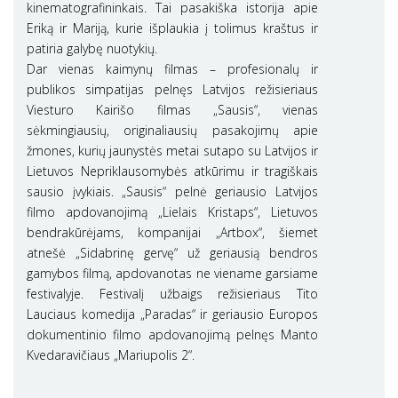
kinematografininkais. Tai pasakiška istorija apie
Eriką ir Mariją, kurie išplaukia į tolimus kraštus ir
patiria galybę nuotykių.
Dar vienas kaimynų filmas – profesionalų ir
publikos simpatijas pelnęs Latvijos režisieriaus
Viesturo Kairišo filmas „Sausis“, vienas
sėkmingiausių, originaliausių pasakojimų apie
žmones, kurių jaunystės metai sutapo su Latvijos ir
Lietuvos Nepriklausomybės atkūrimu ir tragiškais
sausio įvykiais. „Sausis“ pelnė geriausio Latvijos
filmo apdovanojimą „Lielais Kristaps“, Lietuvos
bendrakūrėjams, kompanijai „Artbox“, šiemet
atnešė „Sidabrinę gervę“ už geriausią bendros
gamybos filmą, apdovanotas ne viename garsiame
festivalyje. Festivalį užbaigs režisieriaus Tito
Lauciaus komedija „Paradas“ ir geriausio Europos
dokumentinio filmo apdovanojimą pelnęs Manto
Kvedaravičiaus „Mariupolis 2“.