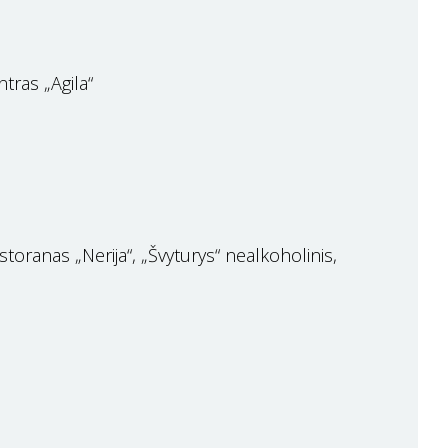
tras „Agila“
toranas „Nerija“, „Švyturys“ nealkoholinis,