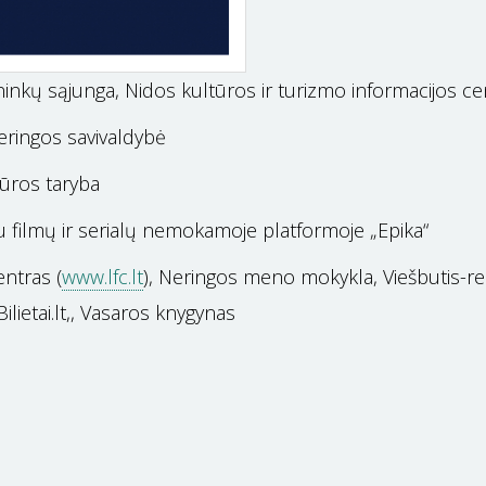
ninkų sąjunga, Nidos kultūros ir turizmo informacijos cen
Neringos savivaldybė
tūros taryba
au filmų ir serialų nemokamoje platformoje „Epika“
entras (
www.lfc.lt
), Neringos meno mokykla, Viešbutis-res
ilietai.lt,, Vasaros knygynas